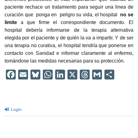
paciente rechace un tratamiento para seguir una linea de
curación que ponga en peligro su vida, el hospital
no se
limite
a que firme el correspondiente documento. El
hospital debería informarse de la terapia alternativa
elegida por el paciente y de quién la va a impartir. Y de ser
una terapia no curativa, el hospital tendría que ponerse en
contacto con Sanidad e informar claramente al enfermo,
tomándose las medidas necesarias para su protección.
F
E
Bl
W
Li
X
T
G
C
a
m
u
h
n
hr
m
o
c
ail
e
at
k
e
ail
m
e
sk
s
e
a
p
Login
b
y
A
dI
d
ar
o
p
n
s
tir
o
p