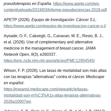
pseudoterapias en España
.
https://www.apetp.com/wp-
content/uploads/2019/03/Informe-pseudociencias-2018.pdf
APETP (2026).
Equipo de Investigación: Cáncer S.L.
https://www.apetp.com/equipo-de-investigacion-cancer-s-l/
Ayoade, O. F., Caturegli, G., Canavan, M. E., Resio, B. J.,
et al. (2026). Use of complementary and alternative
medicine in the management of breast cancer.
JAMA
Network Open, 9
(3), e260337.
https://pmc.ncbi.nlm.nih.gov/articles/PMC12954545/
Wilson, F. P. (2026). Las tasas de mortalidad son más altas
con las terapias “alternativas” contra el cáncer.
Medscape
en español
.
https://espanol.medscape.com/viewarticle/tasas-
mortalidad-son-m%C3%A1s-altas-terapias-alternativas-
2026a10007wn