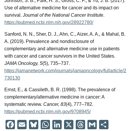
Johnson, S. B., Park, H. S., Gross, C. P., & Yu, J. B. (2017).
Use of alternative medicine for cancer and its impact on
survival.
Journal of the National Cancer Institute
.
https://pubmed.ncbi.nlm.nih.gov/28922780/
Sanford, N. N., Sher, D. J., Ahn, C., Aizer, A. A., & Mahal, B.
A. (2019). Prevalence and nondisclosure of
complementary and alternative medicine use in patients
with cancer and cancer survivors in the United States.
JAMA Oncology, 5
(5), 735–737.
https://jamanetwork.com/journals/jamaoncology/fullarticle/2
730130
Ernst, E., & Cassileth, B. R. (1998). The prevalence of
complementary/alternative medicine in cancer: A
systematic review.
Cancer, 83
(4), 777–782.
https://pubmed.ncbi.nlm.nih.gov/9708945/
F
E
Bl
W
Li
X
T
G
C