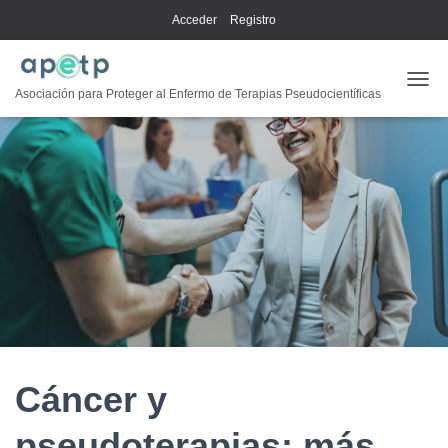
Acceder
Registro
CAMB
Asociación para Proteger al Enfermo de Terapias Pseudocientíficas
Cáncer y
pseudoterapias: más