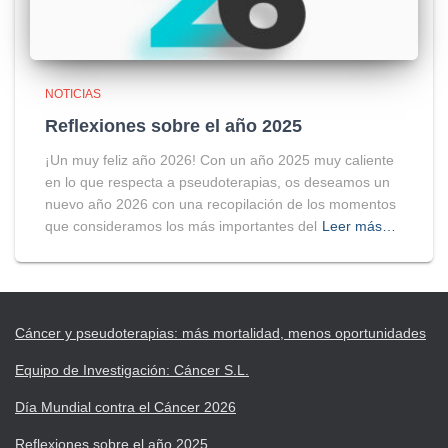
NOTICIAS
Reflexiones sobre el año 2025
¡Un muy feliz año 2026! Con un año 2025 muy caliente
en lo que respecta a pseudoterapias, os deseamos un
nuevo año 2026 con una recopilación de los momentos
que consideramos los más importantes del
Leer más…
Cáncer y pseudoterapias: más mortalidad, menos oportunidades
Equipo de Investigación: Cáncer S.L.
Día Mundial contra el Cáncer 2026
Reflexiones sobre el año 2025