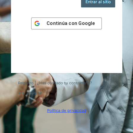
Entrar
al
Continúa con
Google
sitio
Registro
|
¿Has olvidado tu contraseña?
← Ir a APETP
Política de privacidad