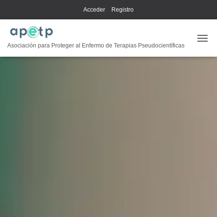
Acceder
Registro
CAMB
Asociación para Proteger al Enfermo de Terapias Pseudocientíficas