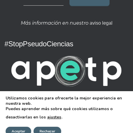
Más información en nuestro
aviso legal
#StopPseudoCiencias
Asociación para Proteger al Enfermo de Terapias
Utilizamos cookies para ofrecerte la mejor experiencia en
Pseudocientíficas
nuestra web.
Puedes aprender más sobre qué cookies utilizamos o
desactivarlas en los
ajustes
.
Hestia | Desarrollado por
ThemeIsle
Aceptar
Rechazar