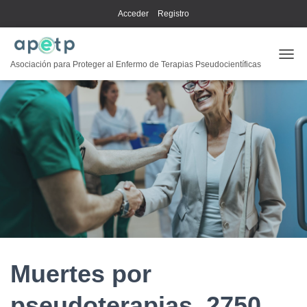
Acceder
Registro
CAMB
Asociación para Proteger al Enfermo de Terapias Pseudocientíficas
Muertes por
pseudoterapias. 2750