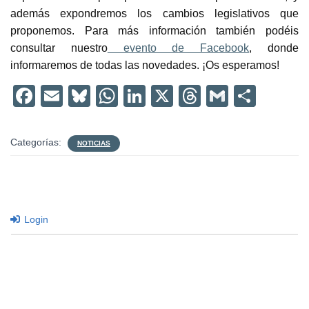
además expondremos los cambios legislativos que
proponemos. Para más información también podéis
consultar nuestro
evento de Facebook
, donde
informaremos de todas las novedades. ¡Os esperamos!
F
E
Bl
W
Li
X
T
G
C
a
m
u
h
n
hr
m
o
c
ail
e
at
k
e
ail
m
Categorías:
NOTICIAS
e
sk
s
e
a
p
b
y
A
dI
d
ar
o
p
n
s
tir
Login
o
p
k