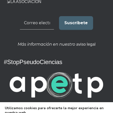
LA ASOCIACIÓN
Más información en nuestro
aviso legal
#StopPseudoCiencias
Asociación para Proteger al Enfermo de Terapias
Utilizamos cookies para ofrecerte la mejor experiencia en
Pseudocientíficas
nuestra web.