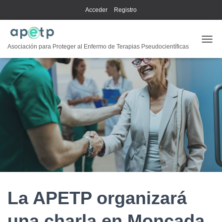
Acceder
Registro
CAMB
Asociación para Proteger al Enfermo de Terapias Pseudocientíficas
La APETP organizará
una charla en Moncada