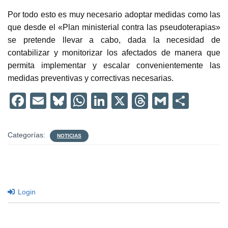
Por todo esto es muy necesario adoptar medidas como las
que desde el «Plan ministerial contra las pseudoterapias»
se pretende llevar a cabo, dada la necesidad de
contabilizar y monitorizar los afectados de manera que
permita implementar y escalar convenientemente las
medidas preventivas y correctivas necesarias.
F
E
Bl
W
Li
X
T
G
C
a
m
u
h
n
hr
m
o
c
ail
e
at
k
e
ail
m
Categorías:
NOTICIAS
e
sk
s
e
a
p
b
y
A
dI
d
ar
o
p
n
s
tir
Login
o
p
k