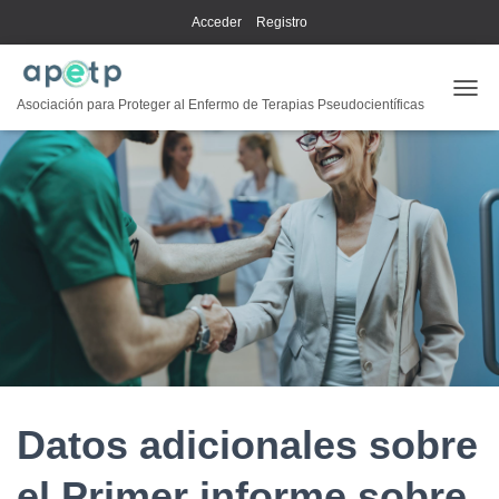
Acceder
Registro
CAMB
Asociación para Proteger al Enfermo de Terapias Pseudocientíficas
Datos adicionales sobre
el Primer informe sobre